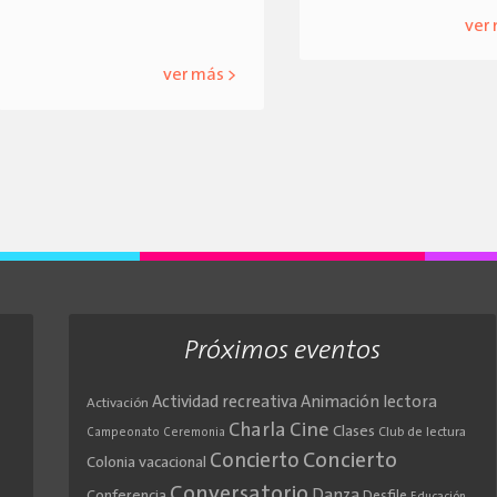
ver
ver más >
Próximos eventos
Actividad recreativa
Animación lectora
Activación
Cine
Charla
Clases
Club de lectura
Campeonato
Ceremonia
Concierto
Concierto
Colonia vacacional
Conversatorio
Danza
Conferencia
Desfile