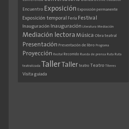
Educación
Exposición
Encuentro
Exposición permanente
Festival
Exposición temporal
Feria
Inauguración
Inauguración
Literatura
Mediación
Mediación lectora
Música
Obra teatral
Presentación
Presentación de libro
Programa
Proyección
Recorrido
Rueda de prensa
Ruta
Ruta
Recital
Taller
Taller
Teatro
teatro
teatralizada
Títeres
Visita guiada