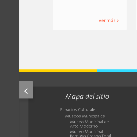
ver más >
<
Mapa del sitio
Espacios Culturales
Museos Municipales
Museo Municipal de
Arte Moderno
Museo Municipal
Remigio Crespo Toral