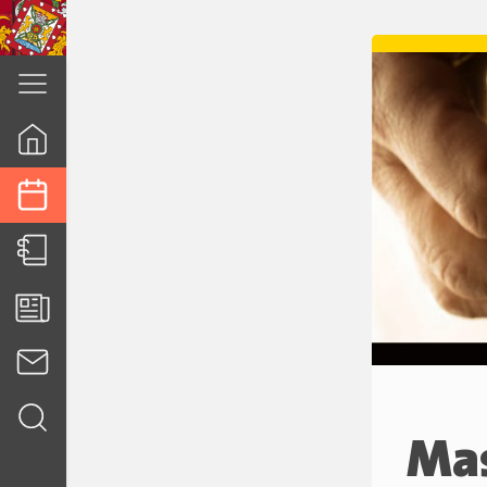
cuenca.gob.ec
Mas