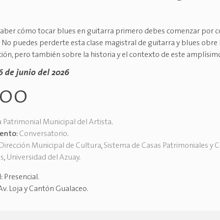
 saber cómo tocar blues en guitarra primero debes comenzar por 
 No puedes perderte esta clase magistral de guitarra y blues obre l
ción, pero también sobre la historia y el contexto de este amplísi
26 de junio del 2026
h00
 Patrimonial Municipal del Artista
.
vento:
Conversatorio
.
Dirección Municipal de Cultura
,
Sistema de Casas Patrimoniales y 
es
,
Universidad del Azuay
.
d:
Presencial
.
Av. Loja y Cantón Gualaceo
.