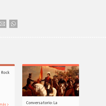
l Rock
Conversatorio: La
 más >