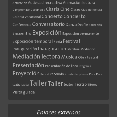
Actividad recreativa
Animación lectora
Activación
Cine
Charla
Clases
Club de lectura
Campeonato
Ceremonia
Concierto
Concierto
Colonia vacacional
Conversatorio
Danza
Conferencia
Desfile
Educación
Exposición
Encuentro
Exposición permanente
Festival
Exposición temporal
Feria
Inauguración
Inauguración
Literatura
Mediación
Mediación lectora
Música
Obra teatral
Presentación
Presentación de libro
Programa
Proyección
Recorrido
Rueda de prensa
Ruta
Ruta
Recital
Taller
Taller
Teatro
teatro
teatralizada
Títeres
Visita guiada
Enlaces externos