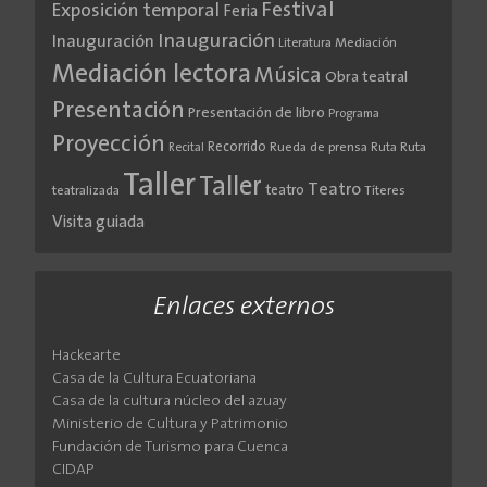
Festival
Exposición temporal
Feria
Inauguración
Inauguración
Literatura
Mediación
Mediación lectora
Música
Obra teatral
Presentación
Presentación de libro
Programa
Proyección
Recorrido
Rueda de prensa
Ruta
Ruta
Recital
Taller
Taller
Teatro
teatro
teatralizada
Títeres
Visita guiada
Enlaces externos
Hackearte
Casa de la Cultura Ecuatoriana
Casa de la cultura núcleo del azuay
Ministerio de Cultura y Patrimonio
Fundación de Turismo para Cuenca
CIDAP