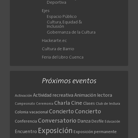
Deportiva
Ejes
Espacio Público
Cultura, Equidad &
Inclusión
Gobernanza de la Cultura
Hackearte.ec
Cultura de Barrio
Feria del Libro Cuenca
Próximos eventos
Actividad recreativa
Animación lectora
Activación
Cine
Charla
Clases
Club de lectura
Campeonato
Ceremonia
Concierto
Concierto
Colonia vacacional
Conversatorio
Danza
Conferencia
Desfile
Educación
Exposición
Encuentro
Exposición permanente