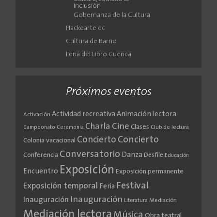
Inclusión
Gobernanza de la Cultura
Hackearte.ec
Cultura de Barrio
Feria del Libro Cuenca
Próximos eventos
Actividad recreativa
Animación lectora
Activación
Cine
Charla
Clases
Club de lectura
Campeonato
Ceremonia
Concierto
Concierto
Colonia vacacional
Conversatorio
Danza
Conferencia
Desfile
Educación
Exposición
Encuentro
Exposición permanente
Festival
Exposición temporal
Feria
Inauguración
Inauguración
Literatura
Mediación
Mediación lectora
Música
Obra teatral