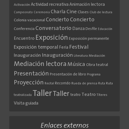
Actividad recreativa
Animación lectora
Activación
Cine
Charla
Clases
Club de lectura
Campeonato
Ceremonia
Concierto
Concierto
Colonia vacacional
Conversatorio
Danza
Conferencia
Desfile
Educación
Exposición
Encuentro
Exposición permanente
Festival
Exposición temporal
Feria
Inauguración
Inauguración
Literatura
Mediación
Mediación lectora
Música
Obra teatral
Presentación
Presentación de libro
Programa
Proyección
Recorrido
Rueda de prensa
Ruta
Ruta
Recital
Taller
Taller
Teatro
teatro
teatralizada
Títeres
Visita guiada
Enlaces externos