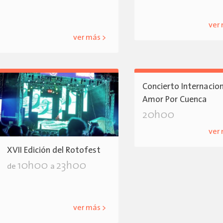
ver
ver más >
Concierto Internacio
Amor Por Cuenca
20h00
ver
XVII Edición del Rotofest
10h00
23h00
de
a
ver más >