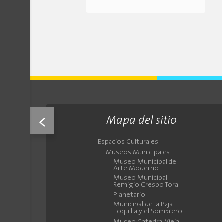
<
Mapa del sitio
Espacios Culturales
Museos Municipales
Museo Municipal de
Arte Moderno
Museo Municipal
Remigio Crespo Toral
Planetario
Municipal de la Paja
Toquilla y el Sombrero
Museo Catedral Vieja