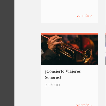
ver más >
¡𝐂𝐨𝐧𝐜𝐢𝐞𝐫𝐭𝐨 𝐕𝐢𝐚𝐣𝐞𝐫𝐨𝐬
𝐒𝐨𝐧𝐨𝐫𝐨𝐬!
20h00
ver más >