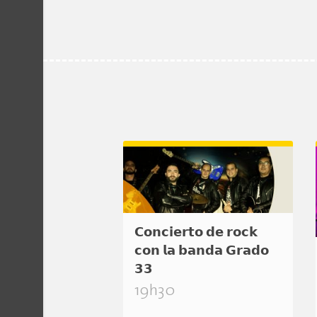
𝗖𝗼𝗻𝗰𝗶𝗲𝗿𝘁𝗼 𝗱𝗲 𝗿𝗼𝗰𝗸
𝗰𝗼𝗻 𝗹𝗮 𝗯𝗮𝗻𝗱𝗮 𝗚𝗿𝗮𝗱𝗼
𝟯𝟯
19h30