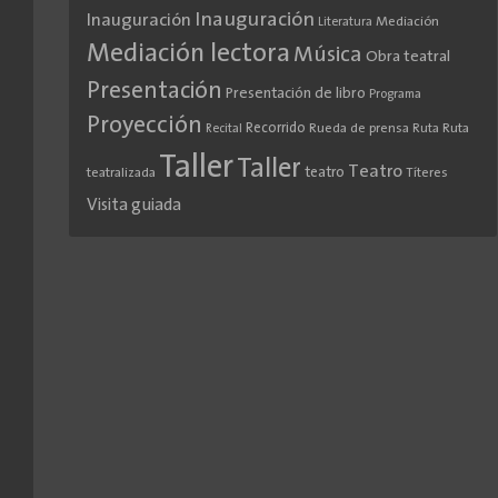
Inauguración
Inauguración
Literatura
Mediación
Mediación lectora
Música
Obra teatral
Presentación
Presentación de libro
Programa
Proyección
Recorrido
Rueda de prensa
Ruta
Ruta
Recital
Taller
Taller
Teatro
teatro
teatralizada
Títeres
Visita guiada