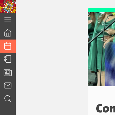
cuenca.gob.ec
Con