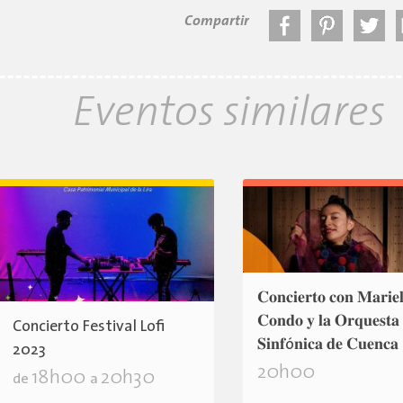
Compartir
Eventos similares
𝐂𝐨𝐧𝐜𝐢𝐞𝐫𝐭𝐨 𝐜𝐨𝐧 𝐌𝐚𝐫𝐢𝐞
𝐂𝐨𝐧𝐝𝐨 𝐲 𝐥𝐚 𝐎𝐫𝐪𝐮𝐞𝐬𝐭𝐚
Concierto Festival Lofi
𝐒𝐢𝐧𝐟ó𝐧𝐢𝐜𝐚 𝐝𝐞 𝐂𝐮𝐞𝐧𝐜𝐚
2023
20h00
18h00
20h30
de
a