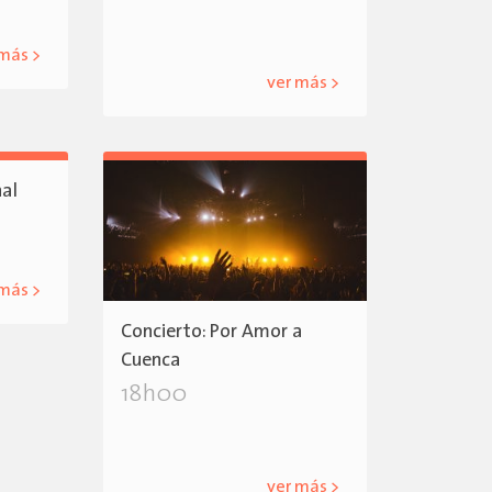
 más >
ver más >
nal
 más >
Concierto: Por Amor a
Cuenca
18h00
ver más >