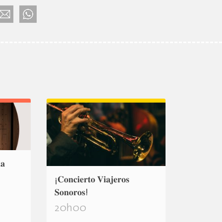
𝐚
¡𝐂𝐨𝐧𝐜𝐢𝐞𝐫𝐭𝐨 𝐕𝐢𝐚𝐣𝐞𝐫𝐨𝐬
𝐒𝐨𝐧𝐨𝐫𝐨𝐬!
20h00