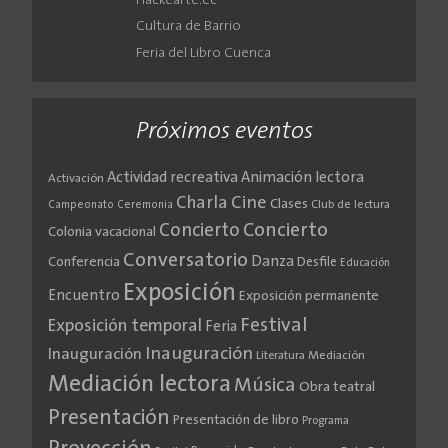
Hackearte.ec
Cultura de Barrio
Feria del Libro Cuenca
Próximos eventos
Actividad recreativa
Animación lectora
Activación
Cine
Charla
Clases
Club de lectura
Campeonato
Ceremonia
Concierto
Concierto
Colonia vacacional
Conversatorio
Danza
Conferencia
Desfile
Educación
Exposición
Encuentro
Exposición permanente
Festival
Exposición temporal
Feria
Inauguración
Inauguración
Literatura
Mediación
Mediación lectora
Música
Obra teatral
Presentación
Presentación de libro
Programa