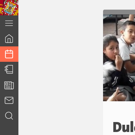
cuenca.gob.ec
Dul