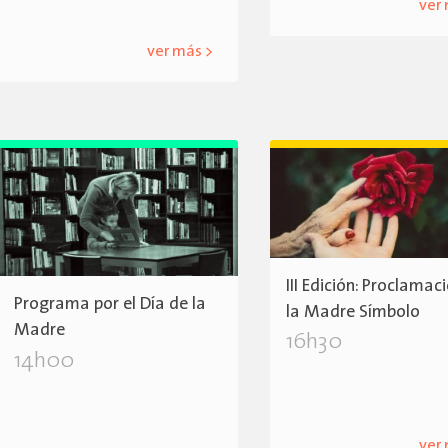
ver
ver más >
III Edición: Proclamac
Programa por el Día de la
la Madre Símbolo
Madre
16h30
14h00
ver