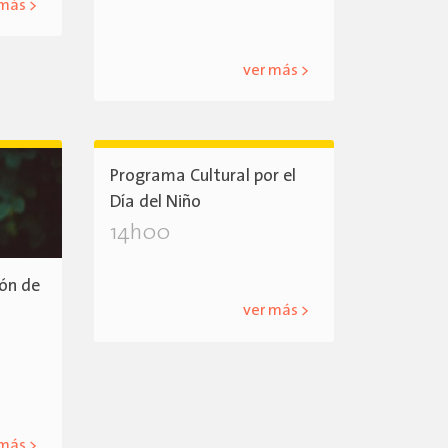
 más >
ver más >
Programa Cultural por el
Día del Niño
14h00
ión de
ver más >
 más >