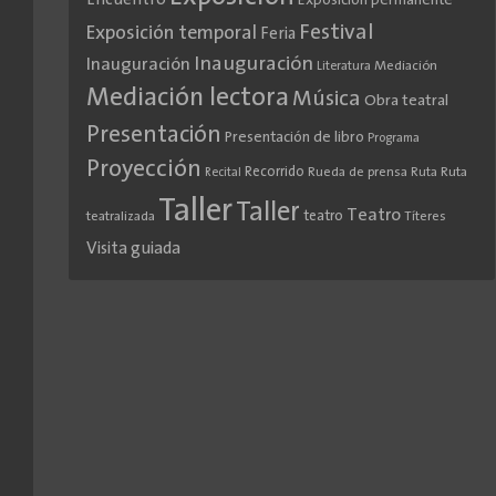
Encuentro
Exposición permanente
Festival
Exposición temporal
Feria
Inauguración
Inauguración
Literatura
Mediación
Mediación lectora
Música
Obra teatral
Presentación
Presentación de libro
Programa
Proyección
Recorrido
Rueda de prensa
Ruta
Ruta
Recital
Taller
Taller
Teatro
teatro
teatralizada
Títeres
Visita guiada