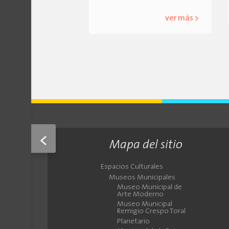
ver más >
<
Mapa del sitio
Espacios Culturales
Museos Municipales
Museo Municipal de
Arte Moderno
Museo Municipal
Remigio Crespo Toral
Planetario