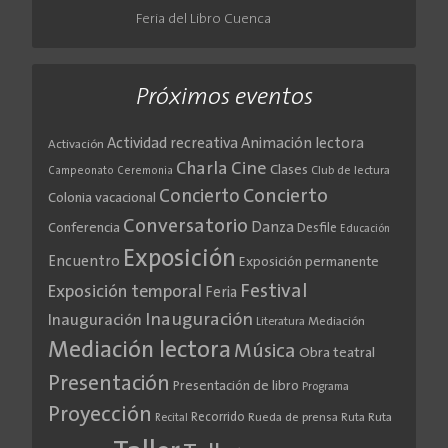
Feria del Libro Cuenca
Próximos eventos
Actividad recreativa
Animación lectora
Activación
Cine
Charla
Clases
Club de lectura
Campeonato
Ceremonia
Concierto
Concierto
Colonia vacacional
Conversatorio
Danza
Conferencia
Desfile
Educación
Exposición
Encuentro
Exposición permanente
Festival
Exposición temporal
Feria
Inauguración
Inauguración
Literatura
Mediación
Mediación lectora
Música
Obra teatral
Presentación
Presentación de libro
Programa
Proyección
Recorrido
Rueda de prensa
Ruta
Ruta
Recital