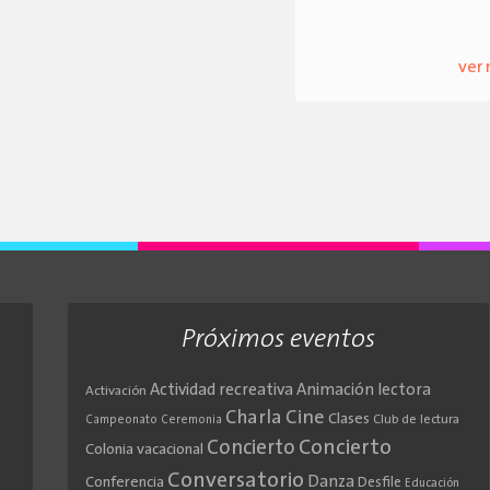
ver
Próximos eventos
Actividad recreativa
Animación lectora
Activación
Cine
Charla
Clases
Club de lectura
Campeonato
Ceremonia
Concierto
Concierto
Colonia vacacional
Conversatorio
Danza
Conferencia
Desfile
Educación