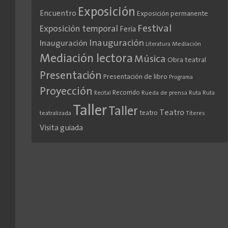
Exposición
Encuentro
Exposición permanente
Festival
Exposición temporal
Feria
Inauguración
Inauguración
Literatura
Mediación
Mediación lectora
Música
Obra teatral
Presentación
Presentación de libro
Programa
Proyección
Recorrido
Rueda de prensa
Ruta
Ruta
Recital
Taller
Taller
Teatro
teatro
teatralizada
Títeres
Visita guiada