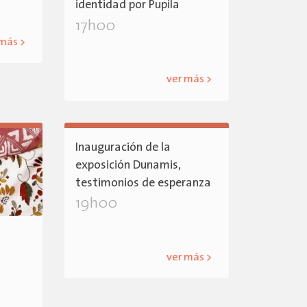
identidad por Pupila
17h00
 más >
ver más >
Inauguración de la
exposición Dunamis,
testimonios de esperanza
19h00
ver más >