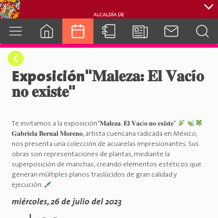
cuenca.gob.ec
Exposición"𝐌𝐚𝐥𝐞𝐳𝐚: 𝐄𝐥 𝐕𝐚𝐜í𝐨
𝐧𝐨 𝐞𝐱𝐢𝐬𝐭𝐞"
Te invitamos a la exposición"𝐌𝐚𝐥𝐞𝐳𝐚: 𝐄𝐥 𝐕𝐚𝐜í𝐨 𝐧𝐨 𝐞𝐱𝐢𝐬𝐭𝐞"
𝐆𝐚𝐛𝐫𝐢𝐞𝐥𝐚 𝐁𝐞𝐫𝐧𝐚𝐥 𝐌𝐨𝐫𝐞𝐧𝐨, artista cuencana radicada en México,
nos presenta una colección de acuarelas impresionantes. Sus
obras son representaciones de plantas, mediante la
superposición de manchas, creando elementos estéticos que
generan múltiples planos traslúcidos de gran calidad y
ejecución.
miércoles, 26 de julio del 2023