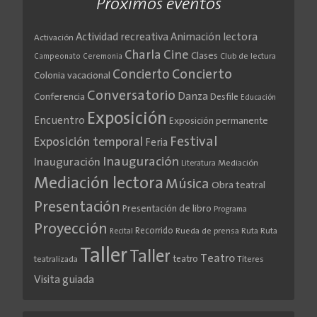
Próximos eventos
Actividad recreativa
Animación lectora
Activación
Cine
Charla
Clases
Club de lectura
Campeonato
Ceremonia
Concierto
Concierto
Colonia vacacional
Conversatorio
Danza
Conferencia
Desfile
Educación
Exposición
Encuentro
Exposición permanente
Festival
Exposición temporal
Feria
Inauguración
Inauguración
Literatura
Mediación
Mediación lectora
Música
Obra teatral
Presentación
Presentación de libro
Programa
Proyección
Recorrido
Rueda de prensa
Ruta
Ruta
Recital
Taller
Taller
Teatro
teatro
teatralizada
Títeres
Visita guiada