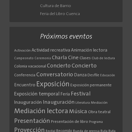
Cultura de Barrio
Feria del Libro Cuenca
Próximos eventos
Actividad recreativa
Animación lectora
Activación
Cine
Charla
Clases
Club de lectura
Campeonato
Ceremonia
Concierto
Concierto
Colonia vacacional
Conversatorio
Danza
Conferencia
Desfile
Educación
Exposición
Encuentro
Exposición permanente
Festival
Exposición temporal
Feria
Inauguración
Inauguración
Literatura
Mediación
Mediación lectora
Música
Obra teatral
Presentación
Presentación de libro
Programa
Proyección
Recorrido
Rueda de prensa
Ruta
Ruta
Recital