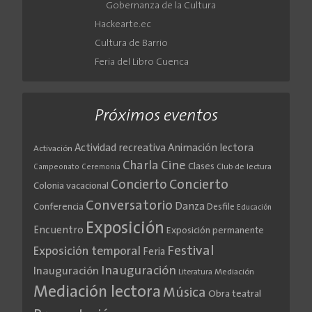
Gobernanza de la Cultura
Hackearte.ec
Cultura de Barrio
Feria del Libro Cuenca
Próximos eventos
Actividad recreativa
Animación lectora
Activación
Cine
Charla
Clases
Club de lectura
Campeonato
Ceremonia
Concierto
Concierto
Colonia vacacional
Conversatorio
Danza
Conferencia
Desfile
Educación
Exposición
Encuentro
Exposición permanente
Festival
Exposición temporal
Feria
Inauguración
Inauguración
Literatura
Mediación
Mediación lectora
Música
Obra teatral