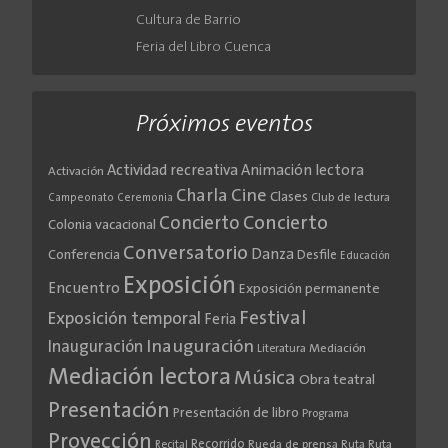
Cultura de Barrio
Feria del Libro Cuenca
Próximos eventos
Actividad recreativa
Animación lectora
Activación
Cine
Charla
Clases
Club de lectura
Campeonato
Ceremonia
Concierto
Concierto
Colonia vacacional
Conversatorio
Danza
Conferencia
Desfile
Educación
Exposición
Encuentro
Exposición permanente
Festival
Exposición temporal
Feria
Inauguración
Inauguración
Literatura
Mediación
Mediación lectora
Música
Obra teatral
Presentación
Presentación de libro
Programa
Proyección
Recorrido
Rueda de prensa
Ruta
Ruta
Recital