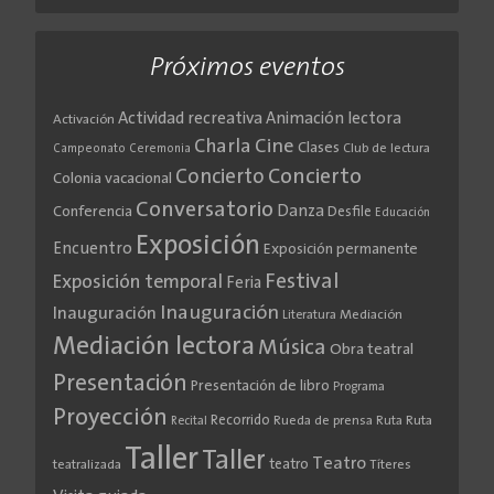
Próximos eventos
Actividad recreativa
Animación lectora
Activación
Cine
Charla
Clases
Club de lectura
Campeonato
Ceremonia
Concierto
Concierto
Colonia vacacional
Conversatorio
Danza
Conferencia
Desfile
Educación
Exposición
Encuentro
Exposición permanente
Festival
Exposición temporal
Feria
Inauguración
Inauguración
Literatura
Mediación
Mediación lectora
Música
Obra teatral
Presentación
Presentación de libro
Programa
Proyección
Recorrido
Rueda de prensa
Ruta
Ruta
Recital
Taller
Taller
Teatro
teatro
teatralizada
Títeres