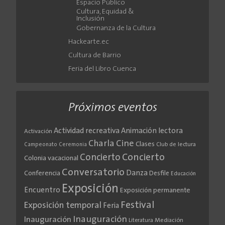
Espacio Público
Cultura, Equidad &
Inclusión
Gobernanza de la Cultura
Hackearte.ec
Cultura de Barrio
Feria del Libro Cuenca
Próximos eventos
Actividad recreativa
Animación lectora
Activación
Cine
Charla
Clases
Club de lectura
Campeonato
Ceremonia
Concierto
Concierto
Colonia vacacional
Conversatorio
Danza
Conferencia
Desfile
Educación
Exposición
Encuentro
Exposición permanente
Festival
Exposición temporal
Feria
Inauguración
Inauguración
Literatura
Mediación