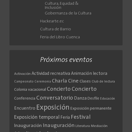
Cultura, Equidad &
Inclusión
Gobernanza de la Cultura
Hackearte.ec
Cultura de Barrio
Feria del Libro Cuenca
Próximos eventos
Actividad recreativa
Animación lectora
Activación
Cine
Charla
Clases
Club de lectura
Campeonato
Ceremonia
Concierto
Concierto
Colonia vacacional
Conversatorio
Danza
Conferencia
Desfile
Educación
Exposición
Encuentro
Exposición permanente
Festival
Exposición temporal
Feria
Inauguración
Inauguración
Literatura
Mediación