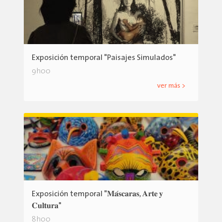
Exposición temporal "Paisajes Simulados"
9h00
ver más >
Exposición temporal "𝐌𝐚́𝐬𝐜𝐚𝐫𝐚𝐬, 𝐀𝐫𝐭𝐞 𝐲
𝐂𝐮𝐥𝐭𝐮𝐫𝐚"
8h00