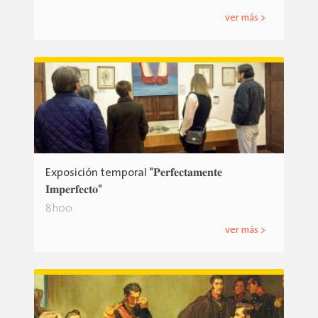
ver más >
Exposición temporal "𝐏𝐞𝐫𝐟𝐞𝐜𝐭𝐚𝐦𝐞𝐧𝐭𝐞
𝐈𝐦𝐩𝐞𝐫𝐟𝐞𝐜𝐭𝐨"
8h00
ver más >