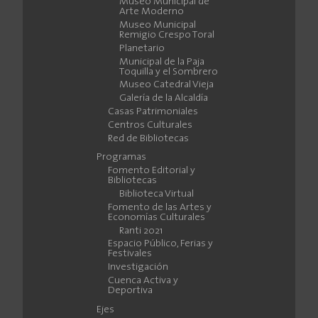
Museo Municipal de
Arte Moderno
Museo Municipal
Remigio Crespo Toral
Planetario
Municipal de la Paja
Toquilla y el Sombrero
Museo Catedral Vieja
Galería de la Alcaldía
Casas Patrimoniales
Centros Culturales
Red de Bibliotecas
Programas
Fomento Editorial y
Bibliotecas
Biblioteca Virtual
Fomento de las Artes y
Economías Culturales
Ranti 2021
Espacio Público, Ferias y
Festivales
Investigación
Cuenca Activa y
Deportiva
Ejes