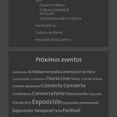
Ejes
Espacio Público
Cultura, Equidad &
Inclusión
Gobernanza de la Cultura
Hackearte.ec
Cultura de Barrio
Feria del Libro Cuenca
Próximos eventos
Actividad recreativa
Animación lectora
Activación
Cine
Charla
Clases
Club de lectura
Campeonato
Ceremonia
Concierto
Concierto
Colonia vacacional
Conversatorio
Danza
Conferencia
Desfile
Educación
Exposición
Encuentro
Exposición permanente
Festival
Exposición temporal
Feria