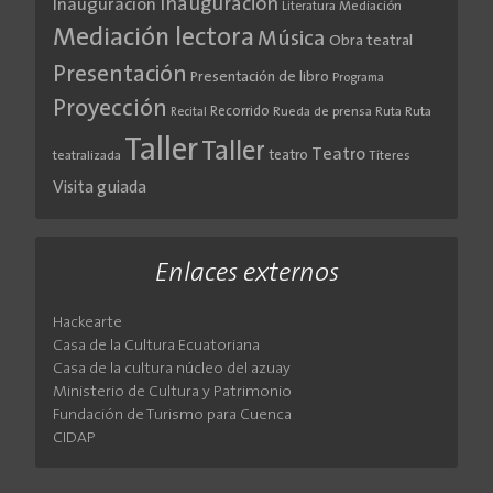
Inauguración
Inauguración
Literatura
Mediación
Mediación lectora
Música
Obra teatral
Presentación
Presentación de libro
Programa
Proyección
Recorrido
Rueda de prensa
Ruta
Ruta
Recital
Taller
Taller
Teatro
teatro
teatralizada
Títeres
Visita guiada
Enlaces externos
Hackearte
Casa de la Cultura Ecuatoriana
Casa de la cultura núcleo del azuay
Ministerio de Cultura y Patrimonio
Fundación de Turismo para Cuenca
CIDAP