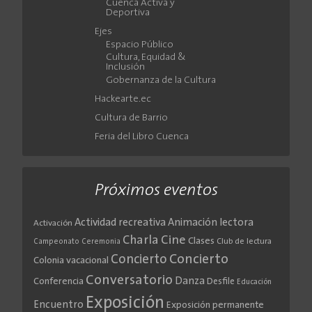
Cuenca Activa y
Deportiva
Ejes
Espacio Público
Cultura, Equidad &
Inclusión
Gobernanza de la Cultura
Hackearte.ec
Cultura de Barrio
Feria del Libro Cuenca
Próximos eventos
Actividad recreativa
Animación lectora
Activación
Cine
Charla
Clases
Club de lectura
Campeonato
Ceremonia
Concierto
Concierto
Colonia vacacional
Conversatorio
Danza
Conferencia
Desfile
Educación
Exposición
Encuentro
Exposición permanente