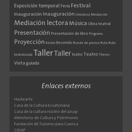
Festival
Exposición temporal
Feria
Inauguración
Inauguración
Literatura
Mediación
Mediación lectora
Música
Obra teatral
Presentación
Presentación de libro
Programa
Proyección
Recorrido
Rueda de prensa
Ruta
Ruta
Recital
Taller
Taller
Teatro
teatro
teatralizada
Títeres
Visita guiada
Enlaces externos
Hackearte
Casa de la Cultura Ecuatoriana
Casa de la cultura núcleo del azuay
Ministerio de Cultura y Patrimonio
Fundación de Turismo para Cuenca
CIDAP