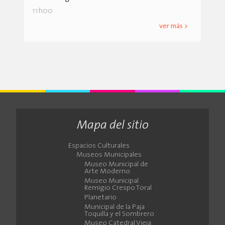
11h00
ver más >
Mapa del sitio
Espacios Culturales
Museos Municipales
Museo Municipal de
Arte Moderno
Museo Municipal
Remigio Crespo Toral
Planetario
Municipal de la Paja
Toquilla y el Sombrero
Museo Catedral Vieja