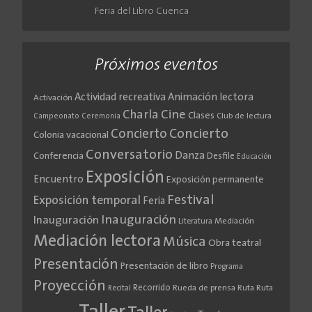
Feria del Libro Cuenca
Próximos eventos
Actividad recreativa
Animación lectora
Activación
Cine
Charla
Clases
Club de lectura
Campeonato
Ceremonia
Concierto
Concierto
Colonia vacacional
Conversatorio
Danza
Conferencia
Desfile
Educación
Exposición
Encuentro
Exposición permanente
Festival
Exposición temporal
Feria
Inauguración
Inauguración
Literatura
Mediación
Mediación lectora
Música
Obra teatral
Presentación
Presentación de libro
Programa
Proyección
Recorrido
Rueda de prensa
Ruta
Ruta
Recital