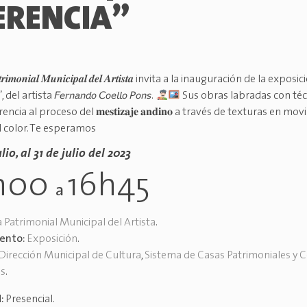
ERENCIA”
𝒕𝒓𝒊𝒎𝒐𝒏𝒊𝒂𝒍 𝑴𝒖𝒏𝒊𝒄𝒊𝒑𝒂𝒍 𝒅𝒆𝒍 𝑨𝒓𝒕𝒊𝒔𝒕𝒂 invita a la inauguración de la exp
”, del artista 𝘍𝘦𝘳𝘯𝘢𝘯𝘥𝘰 𝘊𝘰𝘦𝘭𝘭𝘰 𝘗𝘰𝘯𝘴.
Sus obras labradas con téc
ncia al proceso del 𝐦𝐞𝐬𝐭𝐢𝐳𝐚𝐣𝐞 𝐚𝐧𝐝𝐢𝐧𝐨 a través de texturas en m
 color. Te esperamos
ulio, al 31 de julio del 2023
h00
16h45
a
 Patrimonial Municipal del Artista
.
vento:
Exposición
.
Dirección Municipal de Cultura
,
Sistema de Casas Patrimoniales y 
es
.
d:
Presencial
.