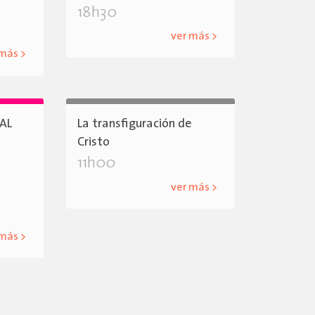
18h30
ver más >
 más >
AL
La transfiguración de
Cristo
11h00
ver más >
 más >