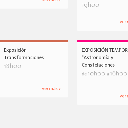
ver más >
19h00
ver
Exposición
EXPOSICIÓN TEMPOR
Transformaciones
"Astronomía y
Constelaciones
18h00
10h00
16h00
de
a
ver más >
ver