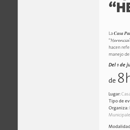
“H
La 𝑪𝒂𝒔𝒂 𝑷
“𝓗𝓮𝓻𝓮𝓷𝓬𝓲𝓪
hacen refere
manejo del
Del 1 de j
8
de
Lugar:
Casa
Tipo de e
Organiza:
Municipal
Modalida