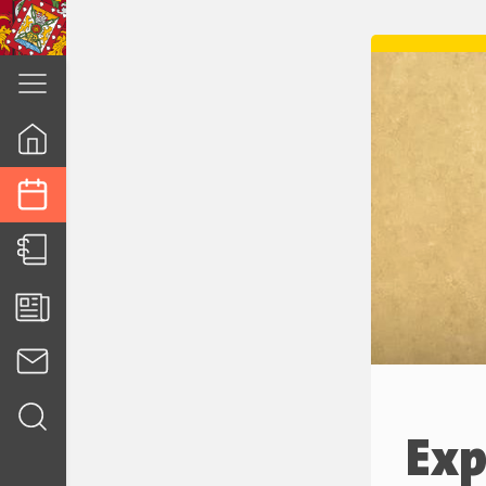
cuenca.gob.ec
Exp