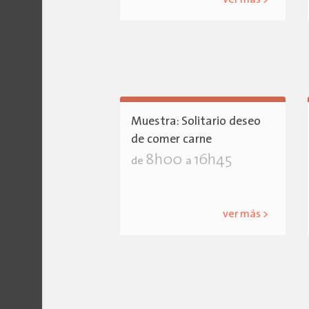
ver más >
Muestra: Solitario deseo
de comer carne
8h00
16h45
de
a
ver más >