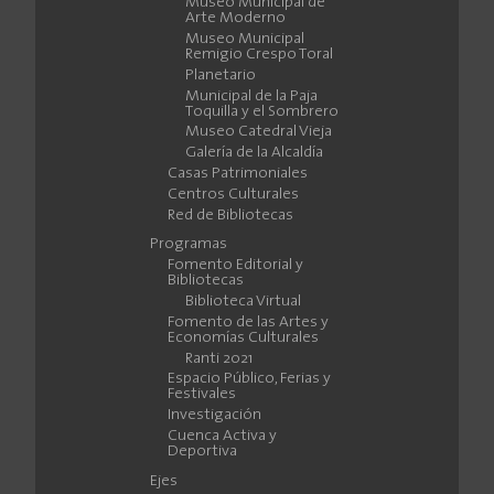
Museo Municipal de
Arte Moderno
Museo Municipal
Remigio Crespo Toral
Planetario
Municipal de la Paja
Toquilla y el Sombrero
Museo Catedral Vieja
Galería de la Alcaldía
Casas Patrimoniales
Centros Culturales
Red de Bibliotecas
Programas
Fomento Editorial y
Bibliotecas
Biblioteca Virtual
Fomento de las Artes y
Economías Culturales
Ranti 2021
Espacio Público, Ferias y
Festivales
Investigación
Cuenca Activa y
Deportiva
Ejes