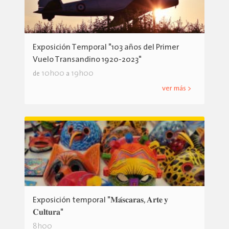
Exposición Temporal "103 años del Primer
Vuelo Transandino 1920-2023"
10h00
19h00
de
a
ver más >
Exposición temporal "𝐌𝐚́𝐬𝐜𝐚𝐫𝐚𝐬, 𝐀𝐫𝐭𝐞 𝐲
𝐂𝐮𝐥𝐭𝐮𝐫𝐚"
8h00