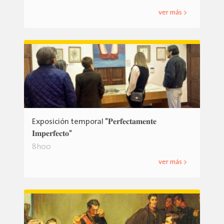
ver más >
Exposición temporal "𝐏𝐞𝐫𝐟𝐞𝐜𝐭𝐚𝐦𝐞𝐧𝐭𝐞
𝐈𝐦𝐩𝐞𝐫𝐟𝐞𝐜𝐭𝐨"
8h00
ver más >