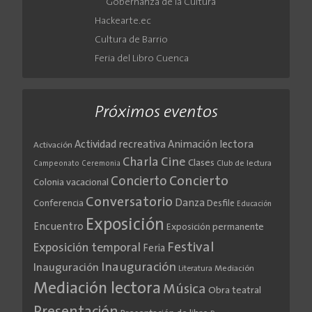
Gobernanza de la Cultura
Hackearte.ec
Cultura de Barrio
Feria del Libro Cuenca
Próximos eventos
Actividad recreativa
Animación lectora
Activación
Cine
Charla
Clases
Club de lectura
Campeonato
Ceremonia
Concierto
Concierto
Colonia vacacional
Conversatorio
Danza
Conferencia
Desfile
Educación
Exposición
Encuentro
Exposición permanente
Festival
Exposición temporal
Feria
Inauguración
Inauguración
Literatura
Mediación
Mediación lectora
Música
Obra teatral