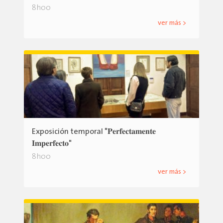
8h00
ver más >
Exposición temporal "𝐏𝐞𝐫𝐟𝐞𝐜𝐭𝐚𝐦𝐞𝐧𝐭𝐞
𝐈𝐦𝐩𝐞𝐫𝐟𝐞𝐜𝐭𝐨"
8h00
ver más >