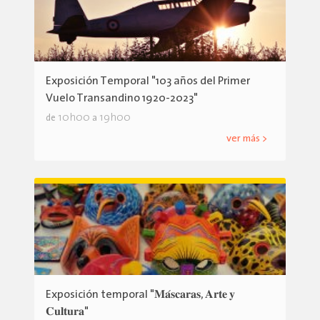
Exposición Temporal "103 años del Primer
Vuelo Transandino 1920-2023"
10h00
19h00
de
a
ver más >
Exposición temporal "𝐌𝐚́𝐬𝐜𝐚𝐫𝐚𝐬, 𝐀𝐫𝐭𝐞 𝐲
𝐂𝐮𝐥𝐭𝐮𝐫𝐚"