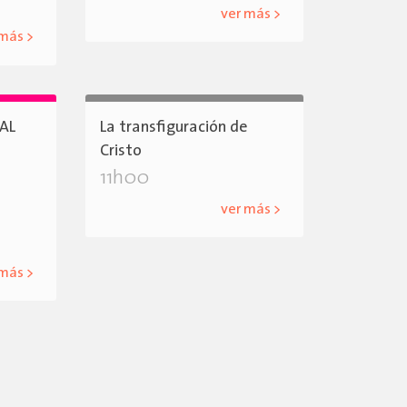
ver más >
 más >
AL
La transfiguración de
Cristo
11h00
ver más >
 más >