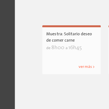
Muestra: Solitario deseo
de comer carne
8h00
16h45
de
a
ver más >