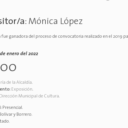
itor/a
:
Mónica López
 fue ganadora del proceso de convocatoria realizado en el 2019 p
3 de enero del 2022
h00
ría de la Alcaldía
.
vento:
Exposición
.
Dirección Municipal de Cultura
.
d:
Presencial
.
Bolívar y Borrero
.
itado
.