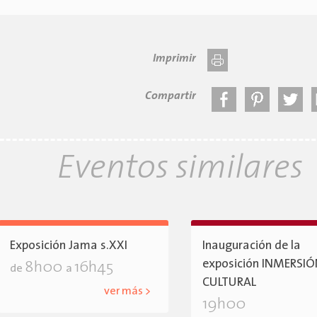
Imprimir
Compartir
Eventos similares
Exposición Jama s.XXI
Inauguración de la
exposición INMERSI
8h00
16h45
de
a
CULTURAL
ver más >
19h00