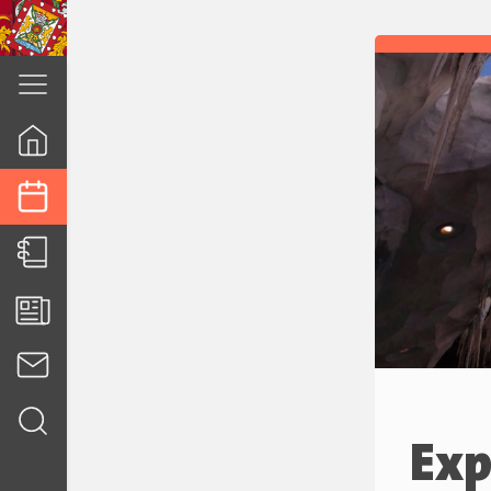
cuenca.gob.ec
Exp