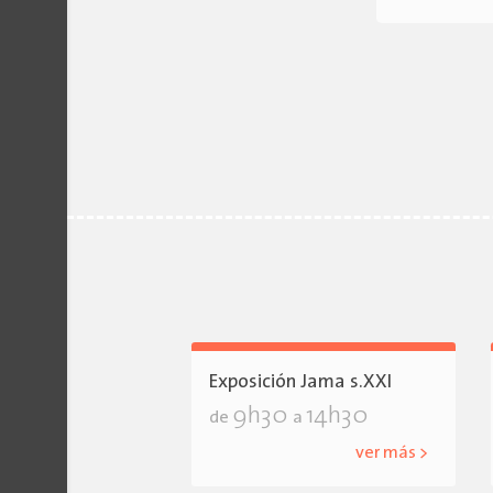
Exposición Jama s.XXI
9h30
14h30
de
a
ver más >