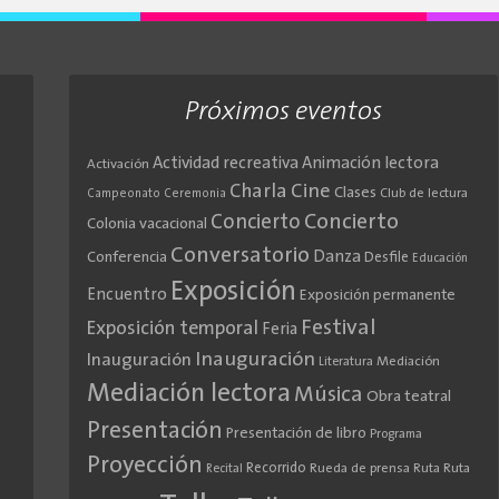
Próximos eventos
Actividad recreativa
Animación lectora
Activación
Cine
Charla
Clases
Club de lectura
Campeonato
Ceremonia
Concierto
Concierto
Colonia vacacional
Conversatorio
Danza
Conferencia
Desfile
Educación
Exposición
Encuentro
Exposición permanente
Festival
Exposición temporal
Feria
Inauguración
Inauguración
Literatura
Mediación
Mediación lectora
Música
Obra teatral
Presentación
Presentación de libro
Programa
Proyección
Recorrido
Rueda de prensa
Ruta
Ruta
Recital