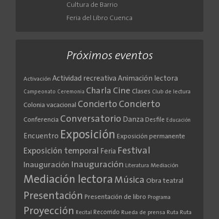
Cultura de Barrio
Feria del Libro Cuenca
Próximos eventos
Actividad recreativa
Animación lectora
Activación
Cine
Charla
Clases
Club de lectura
Campeonato
Ceremonia
Concierto
Concierto
Colonia vacacional
Conversatorio
Danza
Conferencia
Desfile
Educación
Exposición
Encuentro
Exposición permanente
Festival
Exposición temporal
Feria
Inauguración
Inauguración
Literatura
Mediación
Mediación lectora
Música
Obra teatral
Presentación
Presentación de libro
Programa
Proyección
Recorrido
Rueda de prensa
Ruta
Ruta
Recital