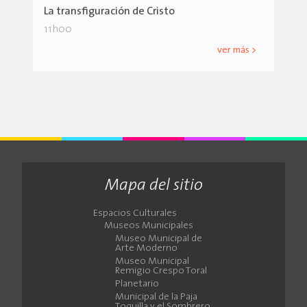
La transfiguración de Cristo
11h00
ver más >
Mapa del sitio
Espacios Culturales
Museos Municipales
Museo Municipal de
Arte Moderno
Museo Municipal
Remigio Crespo Toral
Planetario
Municipal de la Paja
Toquilla y el Sombrero