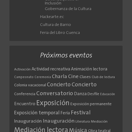
Inclusión
Gobernanza de la Cultura
Hackearte.ec
Cultura de Barrio
Feria del Libro Cuenca
Próximos eventos
Actividad recreativa
Animación lectora
Activación
Cine
Charla
Clases
Club de lectura
Campeonato
Ceremonia
Concierto
Concierto
Colonia vacacional
Conversatorio
Danza
Conferencia
Desfile
Educación
Exposición
Encuentro
Exposición permanente
Festival
Exposición temporal
Feria
Inauguración
Inauguración
Literatura
Mediación
Mediación lectora
Música
Obra teatral