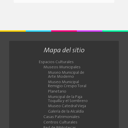
Mapa del sitio
Espacios Culturales
Museos Municipales
Museo Municipal de
Arte Moderno
Museo Municipal
Remigio Crespo Toral
Planetario
Municipal de la Paja
Toquilla y el Sombrero
Museo Catedral Vieja
Galería de la Alcaldía
Casas Patrimoniales
Centros Culturales
Red de Bibliotecas