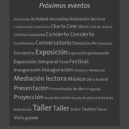
Próximos eventos
Actividad recreativa
Animación lectora
Activación
Cine
Charla
Clases
Club de lectura
Campeonato
Ceremonia
Concierto
Concierto
Colonia vacacional
Conversatorio
Danza
Conferencia
Desfile
Educación
Exposición
Encuentro
Exposición permanente
Festival
Exposición temporal
Feria
Inauguración
Inauguración
Literatura
Mediación
Mediación lectora
Música
Obra teatral
Presentación
Presentación de libro
Programa
Proyección
Recorrido
Rueda de prensa
Ruta
Ruta
Recital
Taller
Taller
Teatro
teatro
teatralizada
Títeres
Visita guiada