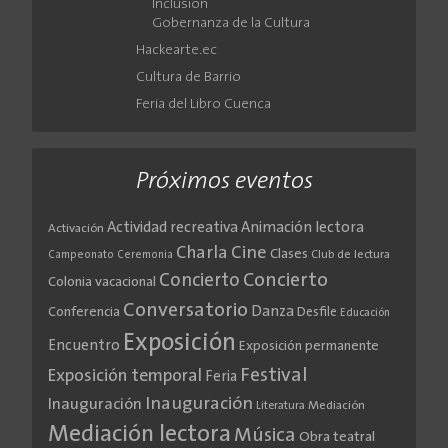
Inclusión
Gobernanza de la Cultura
Hackearte.ec
Cultura de Barrio
Feria del Libro Cuenca
Próximos eventos
Actividad recreativa
Animación lectora
Activación
Cine
Charla
Clases
Club de lectura
Campeonato
Ceremonia
Concierto
Concierto
Colonia vacacional
Conversatorio
Danza
Conferencia
Desfile
Educación
Exposición
Encuentro
Exposición permanente
Festival
Exposición temporal
Feria
Inauguración
Inauguración
Literatura
Mediación
Mediación lectora
Música
Obra teatral