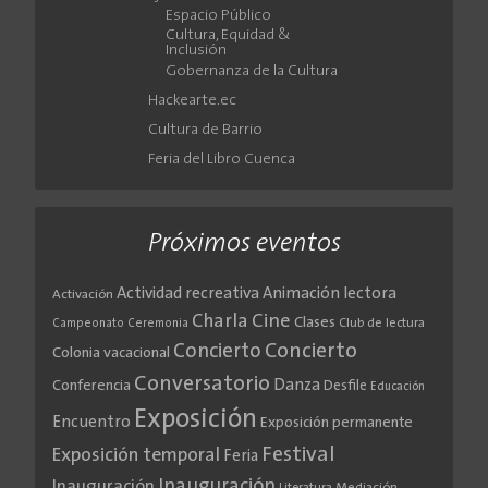
Espacio Público
Cultura, Equidad &
Inclusión
Gobernanza de la Cultura
Hackearte.ec
Cultura de Barrio
Feria del Libro Cuenca
Próximos eventos
Actividad recreativa
Animación lectora
Activación
Cine
Charla
Clases
Club de lectura
Campeonato
Ceremonia
Concierto
Concierto
Colonia vacacional
Conversatorio
Danza
Conferencia
Desfile
Educación
Exposición
Encuentro
Exposición permanente
Festival
Exposición temporal
Feria
Inauguración
Inauguración