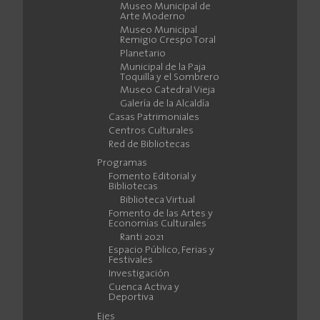
Museo Municipal de
Arte Moderno
Museo Municipal
Remigio Crespo Toral
Planetario
Municipal de la Paja
Toquilla y el Sombrero
Museo Catedral Vieja
Galería de la Alcaldía
Casas Patrimoniales
Centros Culturales
Red de Bibliotecas
Programas
Fomento Editorial y
Bibliotecas
Biblioteca Virtual
Fomento de las Artes y
Economías Culturales
Ranti 2021
Espacio Público, Ferias y
Festivales
Investigación
Cuenca Activa y
Deportiva
Ejes