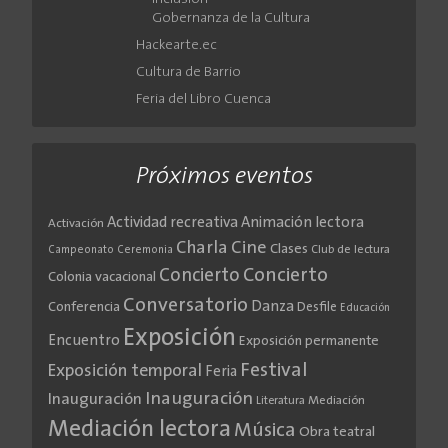
Gobernanza de la Cultura
Hackearte.ec
Cultura de Barrio
Feria del Libro Cuenca
Próximos eventos
Actividad recreativa
Animación lectora
Activación
Cine
Charla
Clases
Club de lectura
Campeonato
Ceremonia
Concierto
Concierto
Colonia vacacional
Conversatorio
Danza
Conferencia
Desfile
Educación
Exposición
Encuentro
Exposición permanente
Festival
Exposición temporal
Feria
Inauguración
Inauguración
Literatura
Mediación
Mediación lectora
Música
Obra teatral