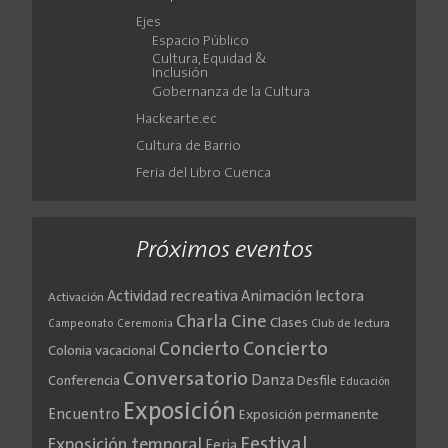
Ejes
Espacio Público
Cultura, Equidad &
Inclusión
Gobernanza de la Cultura
Hackearte.ec
Cultura de Barrio
Feria del Libro Cuenca
Próximos eventos
Actividad recreativa
Animación lectora
Activación
Cine
Charla
Clases
Club de lectura
Campeonato
Ceremonia
Concierto
Concierto
Colonia vacacional
Conversatorio
Danza
Conferencia
Desfile
Educación
Exposición
Encuentro
Exposición permanente
Festival
Exposición temporal
Feria