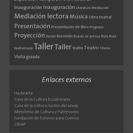
Inauguración
Inauguración
Literatura
Mediación
Mediación lectora
Música
Obra teatral
Presentación
Presentación de libro
Programa
Proyección
Recorrido
Rueda de prensa
Ruta
Ruta
Recital
Taller
Taller
Teatro
teatro
teatralizada
Títeres
Visita guiada
Enlaces externos
Hackearte
Casa de la Cultura Ecuatoriana
Casa de la cultura núcleo del azuay
Ministerio de Cultura y Patrimonio
Fundación de Turismo para Cuenca
CIDAP