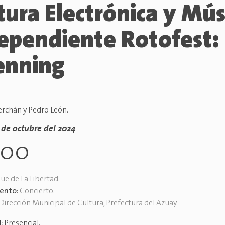
tura Electrónica y Mús
ependiente Rotofest:
enning
rchán y Pedro León.
0 de octubre del 2024
h00
ue de La Libertad
.
vento:
Concierto
.
Dirección Municipal de Cultura
,
Prefectura del Azuay
.
d:
Presencial
.