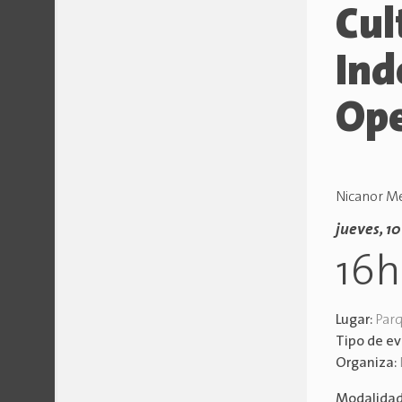
Cul
Ind
Op
Nicanor Me
jueves, 1
16
Lugar:
Parq
Tipo de e
Organiza:
Modalida