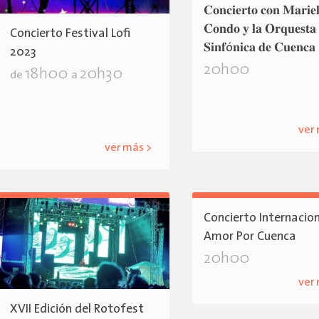
𝐂𝐨𝐧𝐜𝐢𝐞𝐫𝐭𝐨 𝐜𝐨𝐧 𝐌𝐚𝐫𝐢𝐞
𝐂𝐨𝐧𝐝𝐨 𝐲 𝐥𝐚 𝐎𝐫𝐪𝐮𝐞𝐬𝐭𝐚
Concierto Festival Lofi
𝐒𝐢𝐧𝐟ó𝐧𝐢𝐜𝐚 𝐝𝐞 𝐂𝐮𝐞𝐧𝐜𝐚
2023
20h00
18h00
20h30
de
a
ver
ver más >
Concierto Internacio
Amor Por Cuenca
20h00
ver
XVII Edición del Rotofest