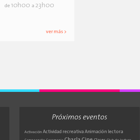
10h00
23h00
de
a
ver más >
Próximos eventos
Actividad recreativa
Animación lectora
Activación
Cine
Charla