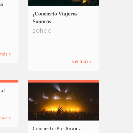
𝐚
¡𝐂𝐨𝐧𝐜𝐢𝐞𝐫𝐭𝐨 𝐕𝐢𝐚𝐣𝐞𝐫𝐨𝐬
𝐒𝐨𝐧𝐨𝐫𝐨𝐬!
20h00
 más >
ver más >
nal
 más >
Concierto: Por Amor a