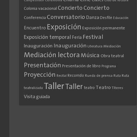
Clases
Club de lectura
Campeonato
Ceremonia
Concierto
Concierto
Colonia vacacional
Conversatorio
Danza
Conferencia
Desfile
Educación
Exposición
Encuentro
Exposición permanente
Festival
Exposición temporal
Feria
Inauguración
Inauguración
Literatura
Mediación
Mediación lectora
Música
Obra teatral
Presentación
Presentación de libro
Programa
Proyección
Recorrido
Rueda de prensa
Ruta
Ruta
Recital
Taller
Taller
Teatro
teatro
teatralizada
Títeres
Visita guiada