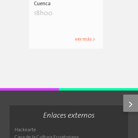
Cuenca
18h00
ver más >
>
Enlaces externos
Hackearte
Casa de la Cultura Ecuatoriana