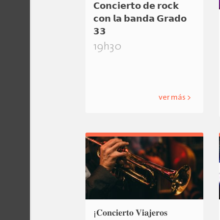
𝗖𝗼𝗻𝗰𝗶𝗲𝗿𝘁𝗼 𝗱𝗲 𝗿𝗼𝗰𝗸
𝗰𝗼𝗻 𝗹𝗮 𝗯𝗮𝗻𝗱𝗮 𝗚𝗿𝗮𝗱𝗼
𝟯𝟯
19h30
ver más >
¡𝐂𝐨𝐧𝐜𝐢𝐞𝐫𝐭𝐨 𝐕𝐢𝐚𝐣𝐞𝐫𝐨𝐬