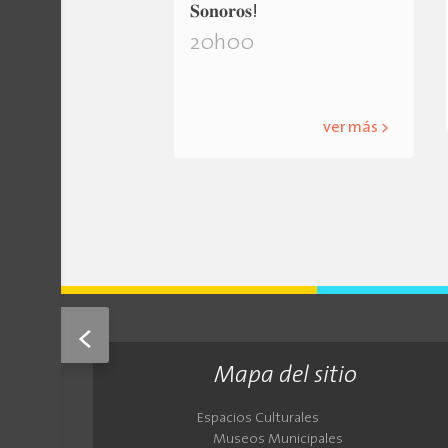
𝐒𝐨𝐧𝐨𝐫𝐨𝐬!
20h00
ver más >
<
Mapa del sitio
Espacios Culturales
Museos Municipales