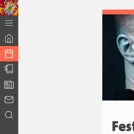
cuenca.gob.ec
Fes