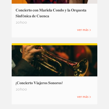
𝐂𝐨𝐧𝐜𝐢𝐞𝐫𝐭𝐨 𝐜𝐨𝐧 𝐌𝐚𝐫𝐢𝐞𝐥𝐚 𝐂𝐨𝐧𝐝𝐨 𝐲 𝐥𝐚 𝐎𝐫𝐪𝐮𝐞𝐬𝐭𝐚
𝐒𝐢𝐧𝐟ó𝐧𝐢𝐜𝐚 𝐝𝐞 𝐂𝐮𝐞𝐧𝐜𝐚
20h00
ver más >
¡𝐂𝐨𝐧𝐜𝐢𝐞𝐫𝐭𝐨 𝐕𝐢𝐚𝐣𝐞𝐫𝐨𝐬 𝐒𝐨𝐧𝐨𝐫𝐨𝐬!
20h00
ver más >