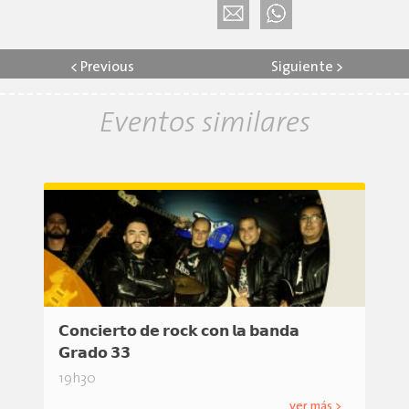
<
Previous
Siguiente
>
Eventos similares
𝗖𝗼𝗻𝗰𝗶𝗲𝗿𝘁𝗼 𝗱𝗲 𝗿𝗼𝗰𝗸 𝗰𝗼𝗻 𝗹𝗮 𝗯𝗮𝗻𝗱𝗮
𝗚𝗿𝗮𝗱𝗼 𝟯𝟯
19h30
ver más >