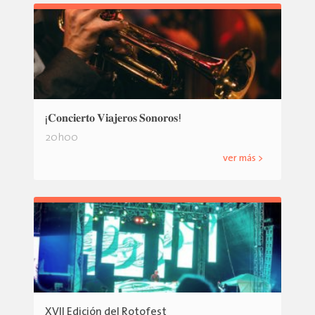
¡𝐂𝐨𝐧𝐜𝐢𝐞𝐫𝐭𝐨 𝐕𝐢𝐚𝐣𝐞𝐫𝐨𝐬 𝐒𝐨𝐧𝐨𝐫𝐨𝐬!
20h00
ver más >
XVII Edición del Rotofest