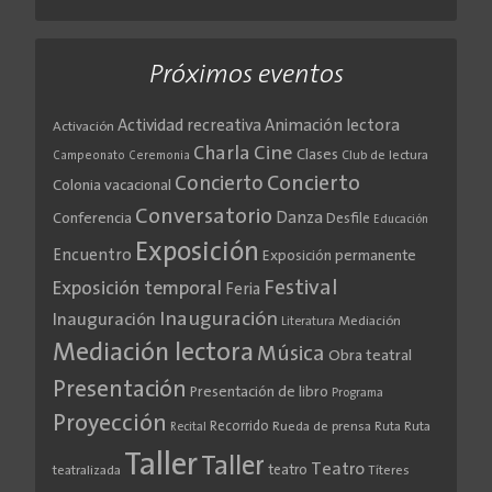
Próximos eventos
Actividad recreativa
Animación lectora
Activación
Cine
Charla
Clases
Club de lectura
Campeonato
Ceremonia
Concierto
Concierto
Colonia vacacional
Conversatorio
Danza
Conferencia
Desfile
Educación
Exposición
Encuentro
Exposición permanente
Festival
Exposición temporal
Feria
Inauguración
Inauguración
Literatura
Mediación
Mediación lectora
Música
Obra teatral
Presentación
Presentación de libro
Programa
Proyección
Recorrido
Rueda de prensa
Ruta
Ruta
Recital
Taller
Taller
Teatro
teatro
teatralizada
Títeres