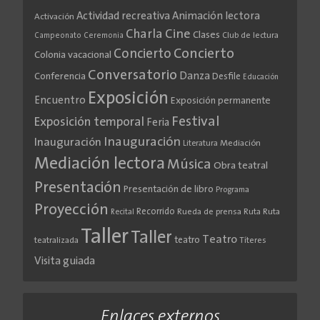
Actividad recreativa
Animación lectora
Activación
Cine
Charla
Clases
Club de lectura
Campeonato
Ceremonia
Concierto
Concierto
Colonia vacacional
Conversatorio
Danza
Conferencia
Desfile
Educación
Exposición
Encuentro
Exposición permanente
Festival
Exposición temporal
Feria
Inauguración
Inauguración
Literatura
Mediación
Mediación lectora
Música
Obra teatral
Presentación
Presentación de libro
Programa
Proyección
Recorrido
Rueda de prensa
Ruta
Ruta
Recital
Taller
Taller
Teatro
teatro
teatralizada
Títeres
Visita guiada
Enlaces externos