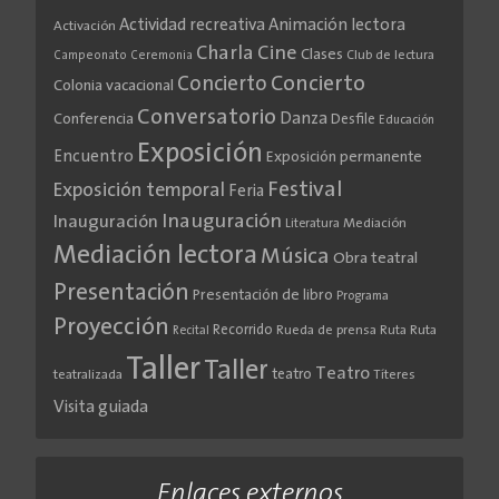
Actividad recreativa
Animación lectora
Activación
Cine
Charla
Clases
Club de lectura
Campeonato
Ceremonia
Concierto
Concierto
Colonia vacacional
Conversatorio
Danza
Conferencia
Desfile
Educación
Exposición
Encuentro
Exposición permanente
Festival
Exposición temporal
Feria
Inauguración
Inauguración
Literatura
Mediación
Mediación lectora
Música
Obra teatral
Presentación
Presentación de libro
Programa
Proyección
Recorrido
Rueda de prensa
Ruta
Ruta
Recital
Taller
Taller
Teatro
teatro
teatralizada
Títeres
Visita guiada
Enlaces externos