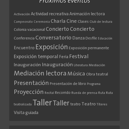
Próximos eventos
Actividad recreativa
Animación lectora
Activación
Cine
Charla
Clases
Club de lectura
Campeonato
Ceremonia
Concierto
Concierto
Colonia vacacional
Conversatorio
Danza
Conferencia
Desfile
Educación
Exposición
Encuentro
Exposición permanente
Festival
Exposición temporal
Feria
Inauguración
Inauguración
Literatura
Mediación
Mediación lectora
Música
Obra teatral
Presentación
Presentación de libro
Programa
Proyección
Recorrido
Rueda de prensa
Ruta
Ruta
Recital
Taller
Taller
Teatro
teatro
teatralizada
Títeres
Visita guiada