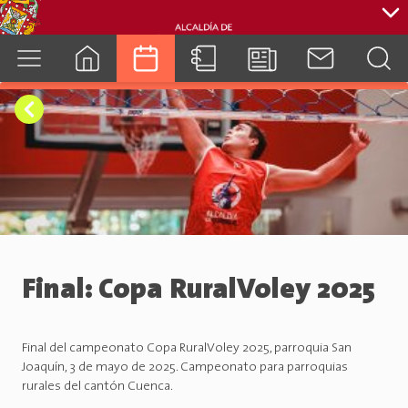
cuenca.gob.ec
Final: Copa RuralVoley 2025
Final del campeonato Copa RuralVoley 2025, parroquia San
Joaquín, 3 de mayo de 2025. Campeonato para parroquias
rurales del cantón Cuenca.