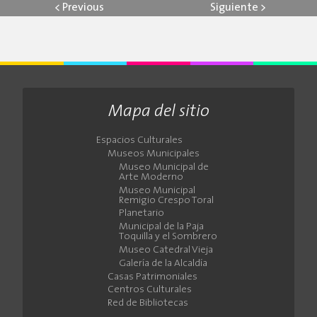
<
Previous
Siguiente
>
Mapa del sitio
Espacios Culturales
Museos Municipales
Museo Municipal de
Arte Moderno
Museo Municipal
Remigio Crespo Toral
Planetario
Municipal de la Paja
Toquilla y el Sombrero
Museo Catedral Vieja
Galería de la Alcaldía
Casas Patrimoniales
Centros Culturales
Red de Bibliotecas