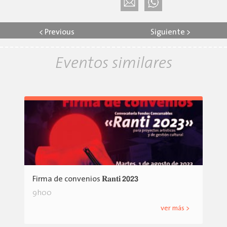
<
Previous
Siguiente
>
Eventos similares
Firma de convenios 𝐑𝐚𝐧𝐭𝐢 𝟮𝟬𝟮𝟯
9h00
ver más >