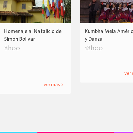
Homenaje al Natalicio de
Kumbha Mela América
Simón Bolivar
y Danza
8h00
18h00
ver
ver más >