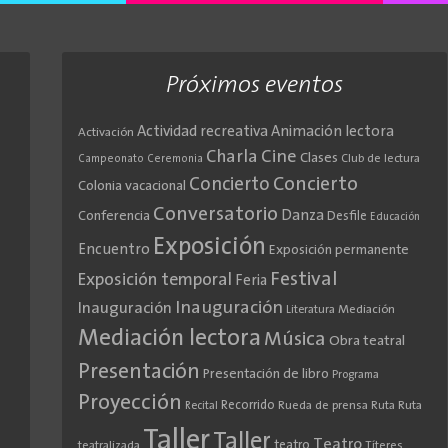
Próximos eventos
Actividad recreativa
Animación lectora
Activación
Cine
Charla
Clases
Club de lectura
Campeonato
Ceremonia
Concierto
Concierto
Colonia vacacional
Conversatorio
Danza
Conferencia
Desfile
Educación
Exposición
Encuentro
Exposición permanente
Festival
Exposición temporal
Feria
Inauguración
Inauguración
Literatura
Mediación
Mediación lectora
Música
Obra teatral
Presentación
Presentación de libro
Programa
Proyección
Recorrido
Rueda de prensa
Ruta
Ruta
Recital
Taller
Taller
Teatro
teatro
teatralizada
Títeres