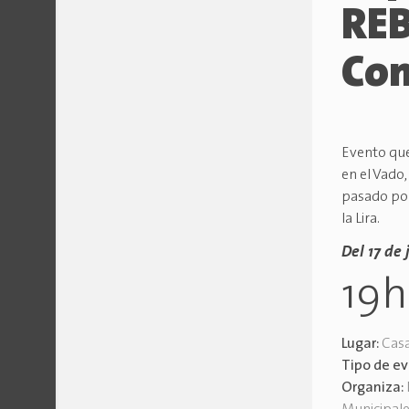
REB
Co
Evento que
en el Vado
pasado por
la Lira.
Del 17 de 
19
Lugar:
Casa
Tipo de e
Organiza: