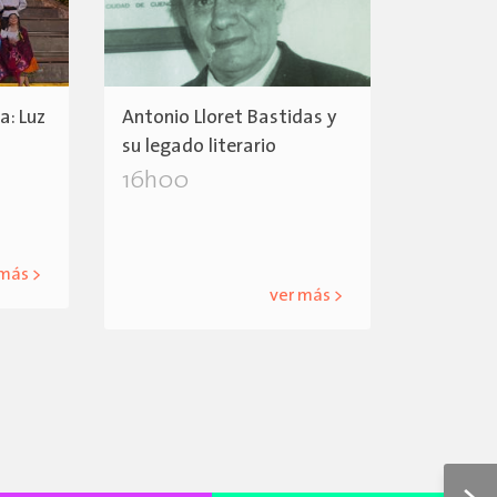
: Luz
Antonio Lloret Bastidas y
su legado literario
16h00
 más >
ver más >