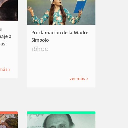
a
Proclamación de la Madre
aje a
Símbolo
das
16h00
 más >
ver más >