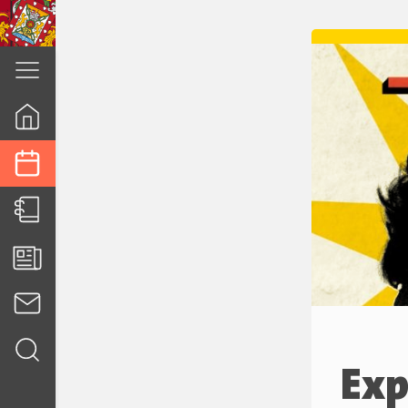
cuenca.gob.ec
Exp