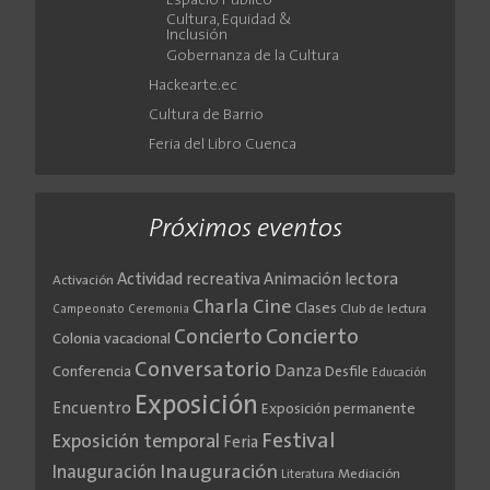
Espacio Público
Cultura, Equidad &
Inclusión
Gobernanza de la Cultura
Hackearte.ec
Cultura de Barrio
Feria del Libro Cuenca
Próximos eventos
Actividad recreativa
Animación lectora
Activación
Cine
Charla
Clases
Club de lectura
Campeonato
Ceremonia
Concierto
Concierto
Colonia vacacional
Conversatorio
Danza
Conferencia
Desfile
Educación
Exposición
Encuentro
Exposición permanente
Festival
Exposición temporal
Feria
Inauguración
Inauguración
Literatura
Mediación