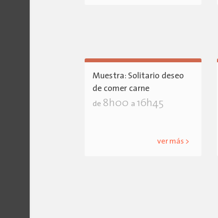
Muestra: Solitario deseo
de comer carne
8h00
16h45
de
a
ver más >