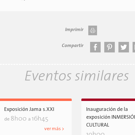
Imprimir
Compartir
Eventos similares
Exposición Jama s.XXI
Inauguración de la
exposición INMERSI
8h00
16h45
de
a
CULTURAL
ver más >
19h00