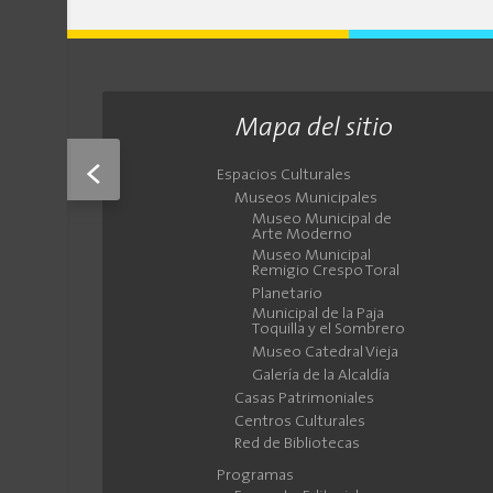
Mapa del sitio
<
Espacios Culturales
Museos Municipales
Museo Municipal de
Arte Moderno
Museo Municipal
Remigio Crespo Toral
Planetario
Municipal de la Paja
Toquilla y el Sombrero
Museo Catedral Vieja
Galería de la Alcaldía
Casas Patrimoniales
Centros Culturales
Red de Bibliotecas
Programas