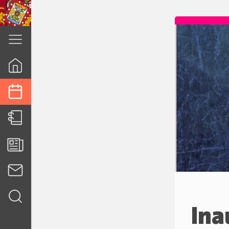
cuenca.gob.ec
Ina