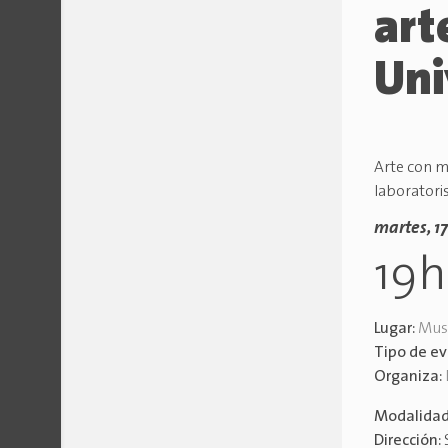
art
Uni
Arte con mi
laboratoris
martes, 1
19
Lugar:
Mus
Tipo de e
Organiza:
Modalida
Dirección: