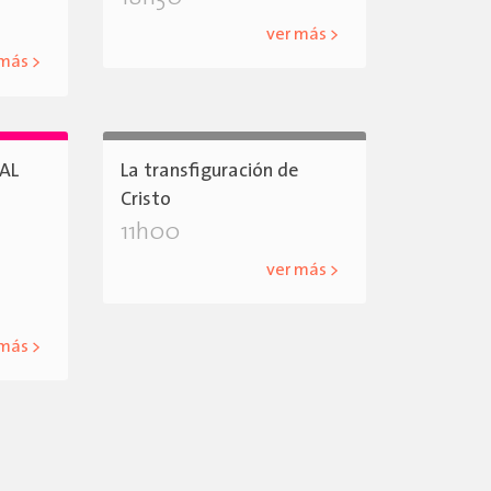
ver más >
 más >
AL
La transfiguración de
Cristo
11h00
ver más >
 más >