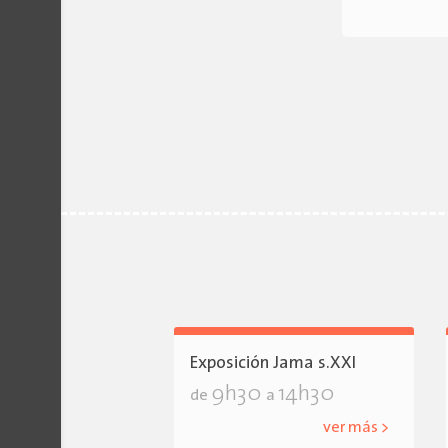
Exposición Jama s.XXI
9h30
14h30
de
a
ver más >