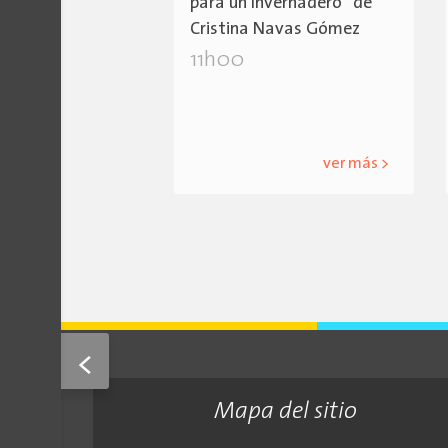
para un Invernadero" de
Cristina Navas Gómez
11h00
ver más >
<
Mapa del sitio