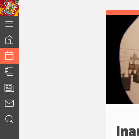
cuenca.gob.ec
Ina