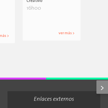
Creativo
16h00
ver más >
 más >
>
Enlaces externos