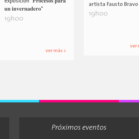
exposición "𝐏𝐫𝐨𝐜𝐞𝐬𝐨𝐬 𝐩𝐚𝐫𝐚
artista Fausto Bravo
𝐮𝐧 𝐢𝐧𝐯𝐞𝐫𝐧𝐚𝐝𝐞𝐫𝐨"
19h00
19h00
ver
ver más >
Próximos eventos