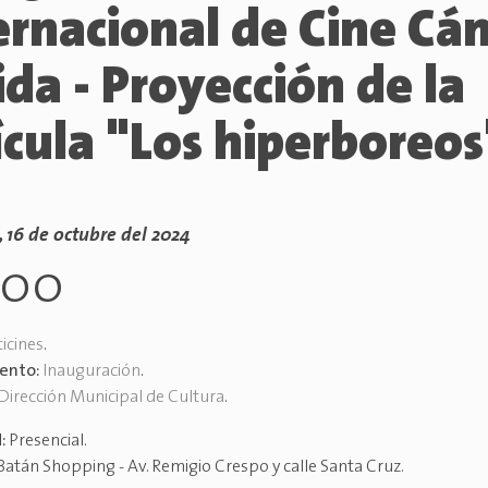
ernacional de Cine Cá
ida - Proyección de la
ícula "Los hiperboreos
, 16 de octubre del 2024
h00
icines
.
vento:
Inauguración
.
Dirección Municipal de Cultura
.
d:
Presencial
.
Batán Shopping - Av. Remigio Crespo y calle Santa Cruz
.