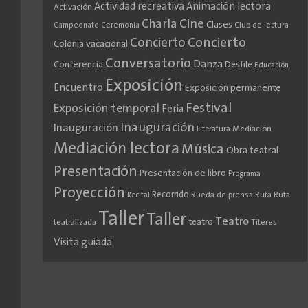
Actividad recreativa
Animación lectora
Activación
Cine
Charla
Clases
Club de lectura
Campeonato
Ceremonia
Concierto
Concierto
Colonia vacacional
Conversatorio
Danza
Conferencia
Desfile
Educación
Exposición
Encuentro
Exposición permanente
Festival
Exposición temporal
Feria
Inauguración
Inauguración
Literatura
Mediación
Mediación lectora
Música
Obra teatral
Presentación
Presentación de libro
Programa
Proyección
Recorrido
Rueda de prensa
Ruta
Ruta
Recital
Taller
Taller
Teatro
teatro
teatralizada
Títeres
Visita guiada