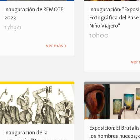
Inauguración de REMOTE
Inauguración: "Exposi
2023
Fotográfica del Pase
Niño Viajero"
17h30
10h00
ver más >
ver
Exposición: El Brutali
Inauguración de la
los hombres huecos; 