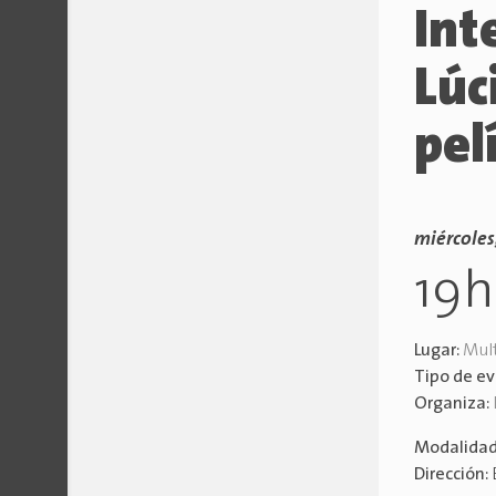
Int
Lúc
pel
miércoles
19
Lugar:
Mult
Tipo de e
Organiza:
Modalida
Dirección: