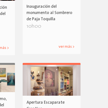
Inauguración del
ción
monumento al Sombrero
 del
de Paja Toquilla
10h00
ver más >
 más >
smo,
Apertura Escaparate
del