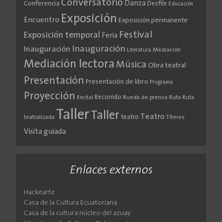
Conversatorio
Danza
Conferencia
Desfile
Educación
Exposición
Encuentro
Exposición permanente
Festival
Exposición temporal
Feria
Inauguración
Inauguración
Literatura
Mediación
Mediación lectora
Música
Obra teatral
Presentación
Presentación de libro
Programa
Proyección
Recorrido
Rueda de prensa
Ruta
Ruta
Recital
Taller
Taller
Teatro
teatro
teatralizada
Títeres
Visita guiada
Enlaces externos
Hackearte
Casa de la Cultura Ecuatoriana
Casa de la cultura núcleo del azuay