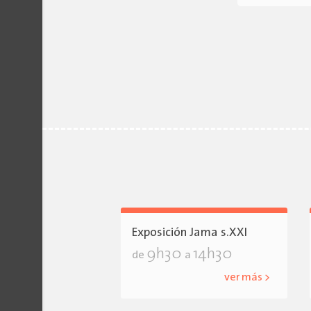
Exposición Jama s.XXI
9h30
14h30
de
a
ver más >