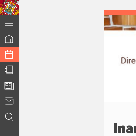
cuenca.gob.ec
Ina