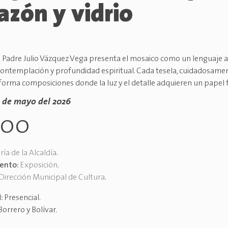
azón y vidrio
l Padre Julio Vázquez Vega presenta el mosaico como un lenguaje ar
 contemplación y profundidad espiritual. Cada tesela, cuidadosame
 forma composiciones donde la luz y el detalle adquieren un papel
8 de mayo del 2026
h00
ría de la Alcaldía
.
vento:
Exposición
.
Dirección Municipal de Cultura
.
d:
Presencial
.
Borrero y Bolívar
.