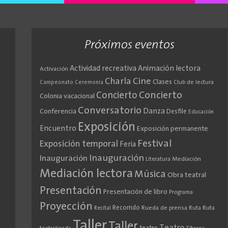
Próximos eventos
Actividad recreativa
Animación lectora
Activación
Cine
Charla
Clases
Club de lectura
Campeonato
Ceremonia
Concierto
Concierto
Colonia vacacional
Conversatorio
Danza
Conferencia
Desfile
Educación
Exposición
Encuentro
Exposición permanente
Festival
Exposición temporal
Feria
Inauguración
Inauguración
Literatura
Mediación
Mediación lectora
Música
Obra teatral
Presentación
Presentación de libro
Programa
Proyección
Recorrido
Rueda de prensa
Ruta
Ruta
Recital
Taller
Taller