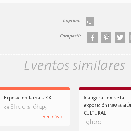
Imprimir
Compartir
Eventos similares
Exposición Jama s.XXI
Inauguración de la
exposición INMERSI
8h00
16h45
de
a
CULTURAL
ver más >
19h00