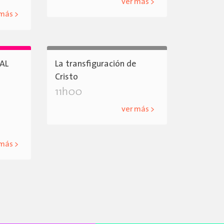
ver más >
 más >
AL
La transfiguración de
Cristo
11h00
ver más >
 más >