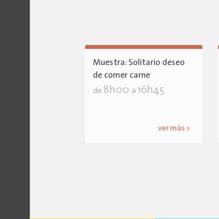
Muestra: Solitario deseo
de comer carne
8h00
16h45
de
a
ver más >