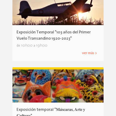
Exposición Temporal "103 años del Primer
Vuelo Transandino 1920-2023"
10h00
19h00
de
a
ver más >
Exposición temporal "𝐌𝐚́𝐬𝐜𝐚𝐫𝐚𝐬, 𝐀𝐫𝐭𝐞 𝐲