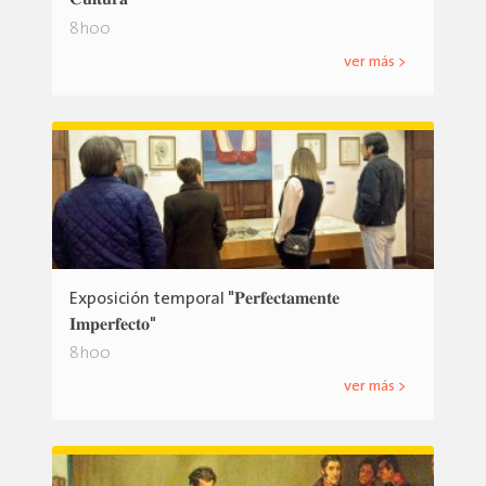
𝐂𝐮𝐥𝐭𝐮𝐫𝐚"
8h00
ver más >
Exposición temporal "𝐏𝐞𝐫𝐟𝐞𝐜𝐭𝐚𝐦𝐞𝐧𝐭𝐞
𝐈𝐦𝐩𝐞𝐫𝐟𝐞𝐜𝐭𝐨"
8h00
ver más >