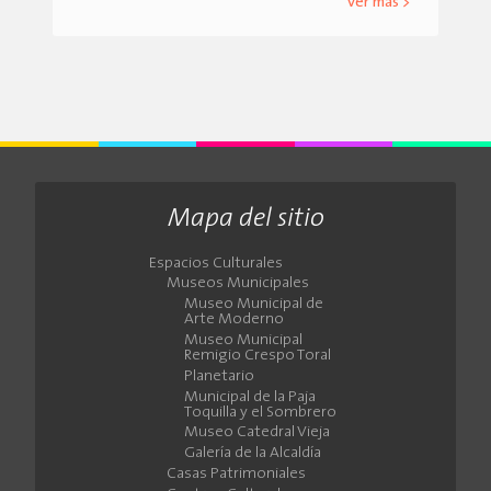
ver más >
Mapa del sitio
Espacios Culturales
Museos Municipales
Museo Municipal de
Arte Moderno
Museo Municipal
Remigio Crespo Toral
Planetario
Municipal de la Paja
Toquilla y el Sombrero
Museo Catedral Vieja
Galería de la Alcaldía
Casas Patrimoniales