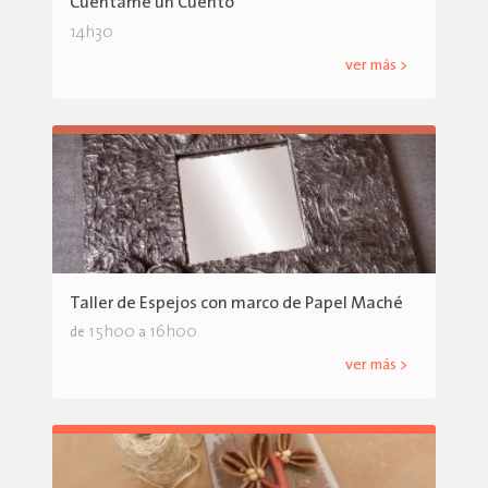
Cuéntame un Cuento
14h30
ver más >
Taller de Espejos con marco de Papel Maché
15h00
16h00
de
a
ver más >