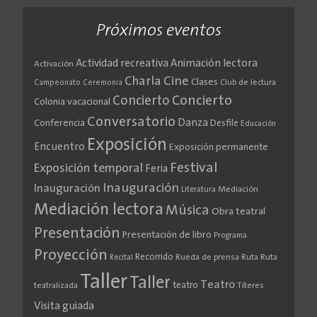
Próximos eventos
Actividad recreativa
Animación lectora
Activación
Cine
Charla
Clases
Club de lectura
Campeonato
Ceremonia
Concierto
Concierto
Colonia vacacional
Conversatorio
Danza
Conferencia
Desfile
Educación
Exposición
Encuentro
Exposición permanente
Festival
Exposición temporal
Feria
Inauguración
Inauguración
Literatura
Mediación
Mediación lectora
Música
Obra teatral
Presentación
Presentación de libro
Programa
Proyección
Recorrido
Rueda de prensa
Ruta
Ruta
Recital
Taller
Taller
Teatro
teatro
teatralizada
Títeres
Visita guiada