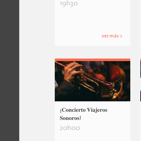
19h30
ver más >
¡𝐂𝐨𝐧𝐜𝐢𝐞𝐫𝐭𝐨 𝐕𝐢𝐚𝐣𝐞𝐫𝐨𝐬
𝐒𝐨𝐧𝐨𝐫𝐨𝐬!
20h00