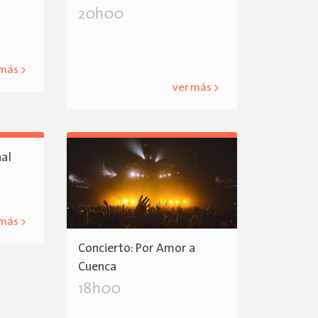
20h00
 más >
ver más >
nal
 más >
Concierto: Por Amor a
Cuenca
18h00