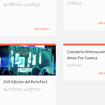
20h00
18h00
20h30
de
a
ver
ver más >
Concierto Internacio
Amor Por Cuenca
20h00
ver
XVII Edición del Rotofest
10h00
23h00
de
a