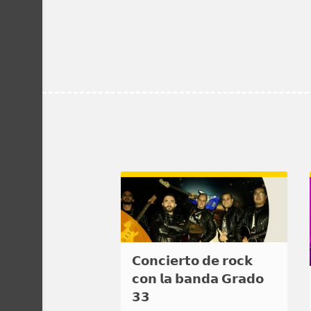
𝗖𝗼𝗻𝗰𝗶𝗲𝗿𝘁𝗼 𝗱𝗲 𝗿𝗼𝗰𝗸
𝗰𝗼𝗻 𝗹𝗮 𝗯𝗮𝗻𝗱𝗮 𝗚𝗿𝗮𝗱𝗼
𝟯𝟯