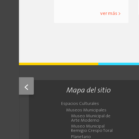
ver más >
<
Mapa del sitio
Espacios Culturales
Museos Municipales
Museo Municipal de
Arte Moderno
Museo Municipal
Remigio Crespo Toral
Planetario