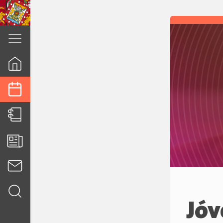
cuenca.gob.ec
Jóv