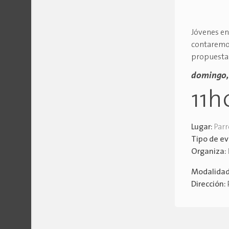
Jóvenes en 
contaremos
propuestas
domingo, 
11h
Lugar:
Parr
Tipo de e
Organiza:
Modalida
Dirección: