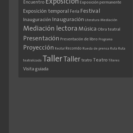
Exposición
Encuentro
Exposición permanente
Festival
Exposición temporal
Feria
Inauguración
Inauguración
Literatura
Mediación
Mediación lectora
Música
Obra teatral
Presentación
Presentación de libro
Programa
Proyección
Recorrido
Rueda de prensa
Ruta
Ruta
Recital
Taller
Taller
Teatro
teatro
teatralizada
Títeres
Visita guiada