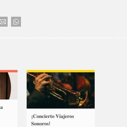
𝐚
¡𝐂𝐨𝐧𝐜𝐢𝐞𝐫𝐭𝐨 𝐕𝐢𝐚𝐣𝐞𝐫𝐨𝐬
𝐒𝐨𝐧𝐨𝐫𝐨𝐬!