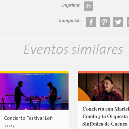
Imprimir
Compartir
Eventos similares
𝐂𝐨𝐧𝐜𝐢𝐞𝐫𝐭𝐨 𝐜𝐨𝐧 𝐌𝐚𝐫𝐢𝐞
𝐂𝐨𝐧𝐝𝐨 𝐲 𝐥𝐚 𝐎𝐫𝐪𝐮𝐞𝐬𝐭𝐚
Concierto Festival Lofi
𝐒𝐢𝐧𝐟ó𝐧𝐢𝐜𝐚 𝐝𝐞 𝐂𝐮𝐞𝐧𝐜𝐚
2023