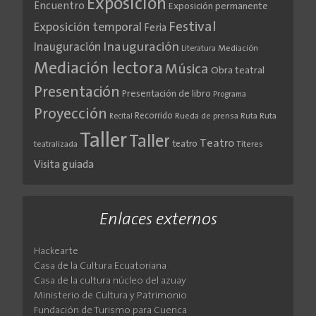
Exposición
Encuentro
Exposición permanente
Festival
Exposición temporal
Feria
Inauguración
Inauguración
Literatura
Mediación
Mediación lectora
Música
Obra teatral
Presentación
Presentación de libro
Programa
Proyección
Recorrido
Rueda de prensa
Ruta
Ruta
Recital
Taller
Taller
Teatro
teatro
teatralizada
Títeres
Visita guiada
Enlaces externos
Hackearte
Casa de la Cultura Ecuatoriana
Casa de la cultura núcleo del azuay
Ministerio de Cultura y Patrimonio
Fundación de Turismo para Cuenca