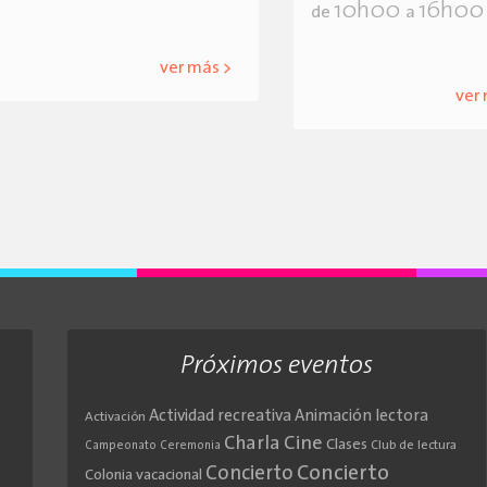
10h00
16h00
de
a
ver más >
ver
Próximos eventos
Actividad recreativa
Animación lectora
Activación
Cine
Charla
Clases
Club de lectura
Campeonato
Ceremonia
Concierto
Concierto
Colonia vacacional