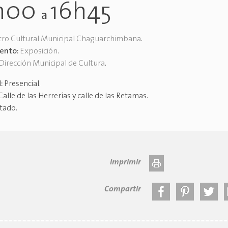
h00
16h45
a
tro Cultural Municipal Chaguarchimbana
.
vento:
Exposición
.
Dirección Municipal de Cultura
.
d:
Presencial
.
Calle de las Herrerías y calle de las Retamas
.
itado
.
Imprimir
Compartir