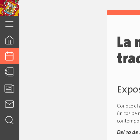
cuenca.gob.ec
La 
tra
Expos
Conoce el a
únicos de 
contempo
Del 10 de