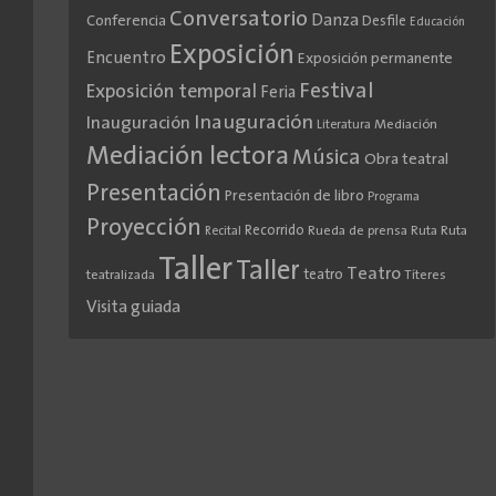
Conversatorio
Danza
Conferencia
Desfile
Educación
Exposición
Encuentro
Exposición permanente
Festival
Exposición temporal
Feria
Inauguración
Inauguración
Literatura
Mediación
Mediación lectora
Música
Obra teatral
Presentación
Presentación de libro
Programa
Proyección
Recorrido
Rueda de prensa
Ruta
Ruta
Recital
Taller
Taller
Teatro
teatro
teatralizada
Títeres
Visita guiada