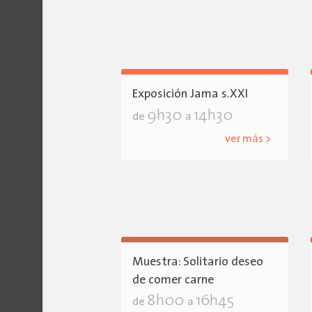
Exposición Jama s.XXI
9h30
14h30
de
a
ver más >
Muestra: Solitario deseo
de comer carne
8h00
16h45
de
a